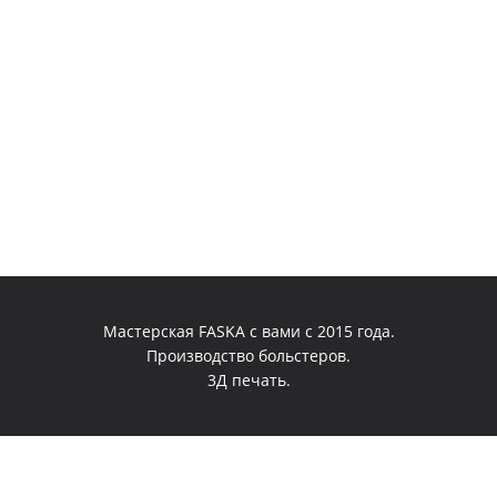
странице
товара.
Мастерская FASKA с вами с 2015 года.
Производство больстеров.
3Д печать.