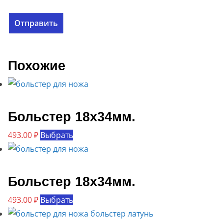
Похожие
Больстер 18х34мм.
Этот
493.00
₽
Выбрать
товар
имеет
несколько
Больстер 18х34мм.
вариаций.
Этот
493.00
₽
Выбрать
Опции
товар
можно