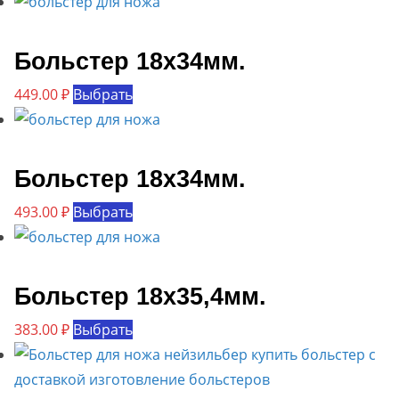
Больстер 18х34мм.
Этот
449.00
₽
Выбрать
товар
имеет
несколько
Больстер 18х34мм.
вариаций.
Этот
493.00
₽
Выбрать
Опции
товар
можно
имеет
выбрать
несколько
Больстер 18х35,4мм.
на
вариаций.
странице
Этот
383.00
₽
Выбрать
Опции
товара.
товар
можно
имеет
выбрать