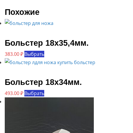
Похожие
Больстер 18х35,4мм.
Этот
383.00
₽
Выбрать
товар
имеет
несколько
Больстер 18х34мм.
вариаций.
Этот
493.00
₽
Выбрать
Опции
товар
можно
имеет
выбрать
несколько
на
вариаций.
странице