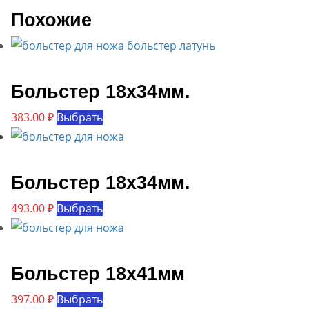
Похожие
Больстер 18х34мм.
Этот
383.00
₽
Выбрать
товар
имеет
несколько
Больстер 18х34мм.
вариаций.
Этот
493.00
₽
Выбрать
Опции
товар
можно
имеет
выбрать
несколько
Больстер 18х41мм
на
вариаций.
странице
Этот
397.00
₽
Выбрать
Опции