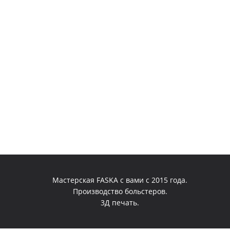
выбрать
на
странице
товара.
Мастерская FASKA с вами с 2015 года.
Производство больстеров.
3Д печать.