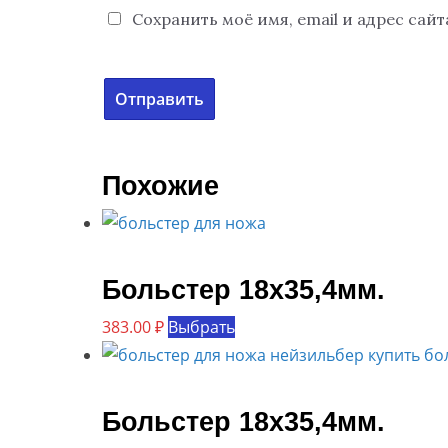
Сохранить моё имя, email и адрес сай
Похожие
Больстер 18х35,4мм.
Этот
383.00
₽
Выбрать
товар
имеет
несколько
Больстер 18х35,4мм.
вариаций.