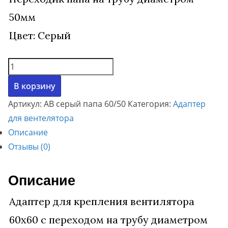
50мм
Цвет: Серый
Количество
товара
В корзину
Адаптер,
Артикул:
АВ серый папа 60/50
Категория:
Адаптер
крепление
для вентелятора
для
Описание
вентилятора
Отзывы (0)
60х60.
Переход
на
Описание
50
Адаптер для крепления вентилятора
трубу.
60х60 с переходом на трубу диаметром