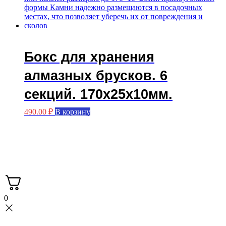
Бокс для хранения
алмазных брусков. 6
секций. 170х25х10мм.
490.00
₽
В корзину
Мастерская FASKA с вами с 2015 года.
Производство больстеров.
3Д печать.
0