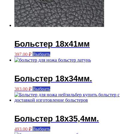
Больстер 18х41мм
Этот
397.00
₽
Выбрать
товар
имеет
несколько
вариаций.
Больстер 18х34мм.
Опции
можно
Этот
383.00
₽
Выбрать
выбрать
товар
на
имеет
странице
несколько
товара.
вариаций.
Опции
Больстер 18х35,4мм.
можно
выбрать
Этот
493.00
₽
Выбрать
на
товар