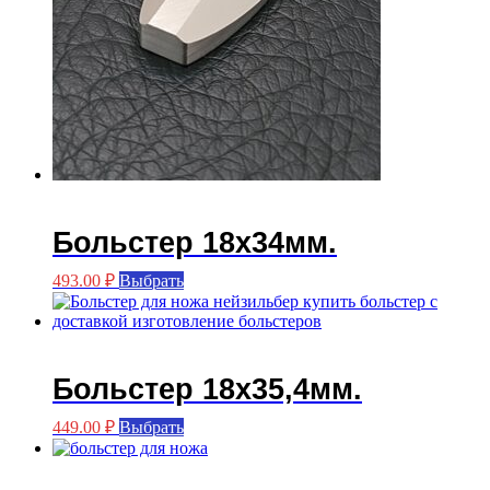
Больстер 18х34мм.
Этот
493.00
₽
Выбрать
товар
имеет
несколько
вариаций.
Опции
Больстер 18х35,4мм.
можно
выбрать
Этот
449.00
₽
Выбрать
на
товар
странице
имеет
товара.
несколько