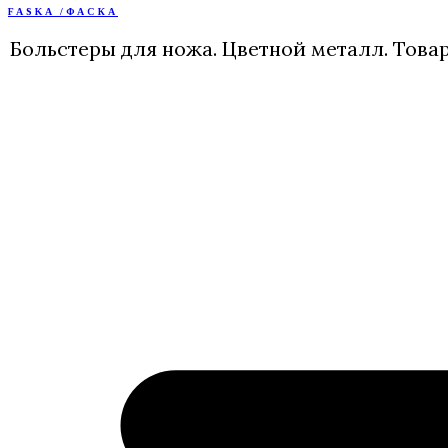
FASKA /ФАСКА
Перейти
к
Больстеры для ножа. Цветной металл. Това
содержимому