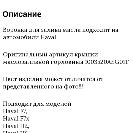
Haval
F7,
Описание
Н2,
Н6,
Н9,
Воронка для залива масла подходит на
Jolion,
автомобили Haval
Dargo.
Оригинальный артикул крышки
маслозаливной горловины 1003520AEG01T
Цвет изделия может отличатся от
представленного на фото!!!
Подходит для моделей
Haval F7,
Haval F7x,
Haval H2,