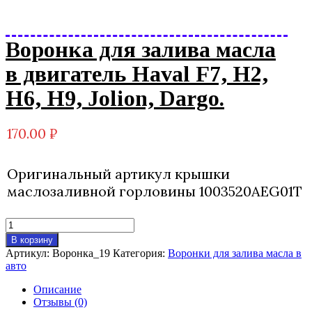
Воронка для залива масла
в двигатель Haval F7, Н2,
Н6, Н9, Jolion, Dargo.
170.00
₽
Оригинальный артикул крышки
маслозаливной горловины 1003520AEG01T
Количество
товара
В корзину
Воронка
Артикул:
Воронка_19
Категория:
Воронки для залива масла в
для
авто
залива
масла
Описание
в
Отзывы (0)
двигатель