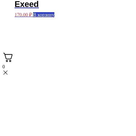
Exeed
170.00
₽
В корзину
Мастерская FASKA с вами с 2015 года.
Производство больстеров.
3Д печать.
0