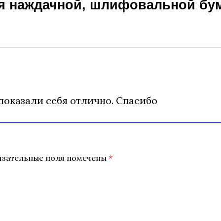
я наждачной, шлифовальной бум
показали себя отлично. Спасибо
язательные поля помечены
*