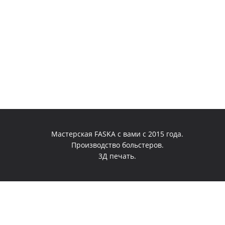
Мастерская FASKA с вами с 2015 года.
Производство больстеров.
3Д печать.
0