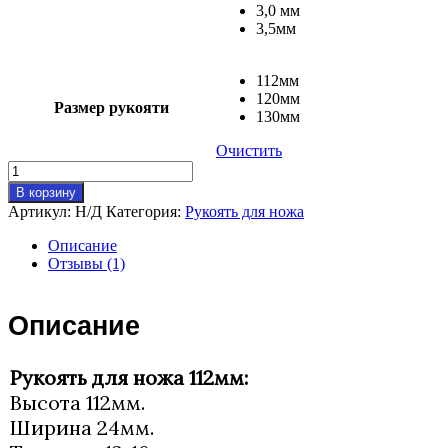
3,0 мм
3,5мм
112мм
120мм
Размер рукояти
130мм
Очистить
Количество
товара
В корзину
Рукоять
Артикул:
Н/Д
Категория:
Рукоять для ножа
для
ножа.
Описание
Отзывы (1)
Описание
Рукоять для ножа 112мм:
Высота 112мм.
Ширина 24мм.