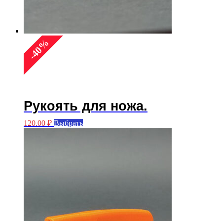
%
40
-
Рукоять для ножа.
Этот
120.00
₽
Выбрать
товар
имеет
несколько
вариаций.
Опции
можно
выбрать
на
странице
товара.