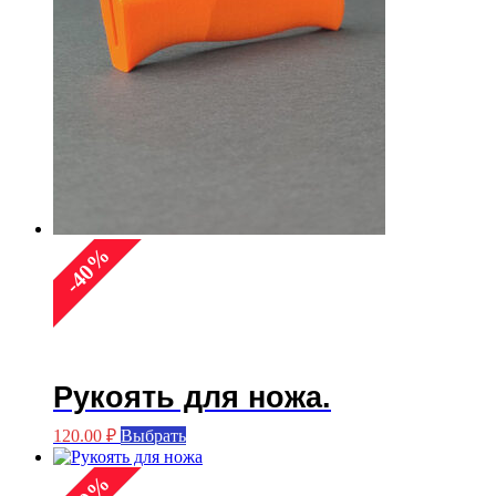
%
40
-
Рукоять для ножа.
Этот
120.00
₽
Выбрать
товар
имеет
%
несколько