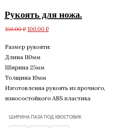
Рукоять для ножа.
П
Т
150.00
₽
100.00
₽
е
е
Размер рукояти:
р
к
Длина 110мм
в
у
Ширина 25мм
о
щ
Толщина 10мм
н
а
Изготовленна рукоять из прочного,
а
я
износостойкого ABS пластика
ч
ц
а
е
ШИРИНА ПАЗА ПОД ХВОСТОВИК
л
н