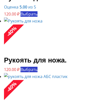
Оценка
5.00
из 5
Этот
120.00
₽
Выбрать
товар
%
имеет
40
-
несколько
вариаций.
Опции
можно
Рукоять для ножа.
выбрать
Этот
120.00
₽
Выбрать
на
товар
странице
%
имеет
товара.
40
-
несколько
вариаций.
Опции
можно