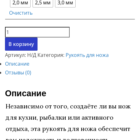
2,0 мм
2,5 мм
3,0 мм
ь
а
Очистить
н
:
а
1
Количество
я
0
товара
В корзину
Рукоять
ц
0
Артикул:
Н/Д
Категория:
Рукоять для ножа
для
е
.
Описание
ножа.
н
0
Отзывы (0)
а
0
Описание
с
о
₽
Независимо от того, создаёте ли вы нож
с
.
для кухни, рыбалки или активного
т
отдыха, эта рукоять для ножа обеспечит
а
вам надежность и долговечность.