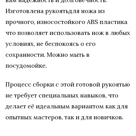
в
Изготовлена рукоятьдля ножа из
л
прочного, износостойкого ABS пластика
я
что позволяет использовать нож в любых
л
условиях, не беспокоясь о его
а
сохранности. Можно мыть в
1
посудомойке.
5
Процесс сборки с этой готовой рукоятью
0
не требует специальных навыков, что
.
делает её идеальным вариантом как для
0
опытных мастеров, так и для новичков.
0