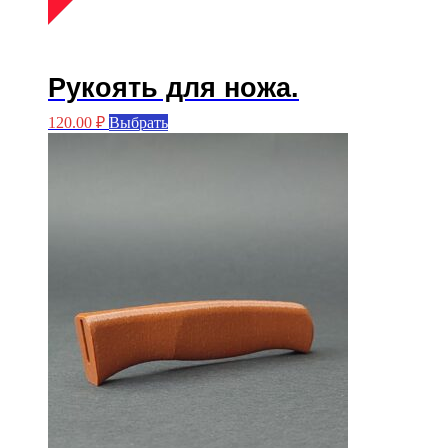
Рукоять для ножа.
Этот
120.00
₽
Выбрать
товар
имеет
несколько
вариаций.
Опции
можно
выбрать
на
странице
товара.