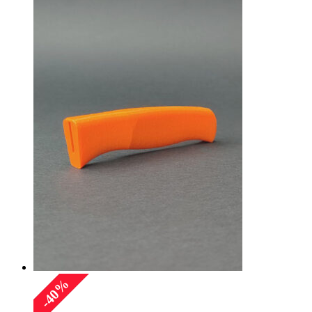
составляла
имеет
100.00 ₽.
несколько
150.00 ₽.
вариаций.
Опции
можно
выбрать
на
странице
товара.
%
40
-