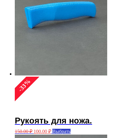
%
33
-
Рукоять для ножа.
Первоначальная
Текущая
Этот
150.00
₽
100.00
₽
Выбрать
цена
цена:
товар