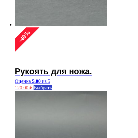
%
40
-
Рукоять для ножа.
Оценка
5.00
из 5
Этот
120.00
₽
Выбрать
товар
имеет
несколько
вариаций.
Опции
можно
выбрать
на
странице