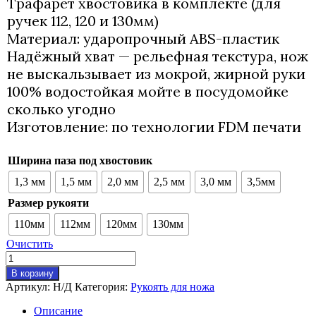
Трафарет хвостовика в комплекте (для
ручек 112, 120 и 130мм)
Материал: ударопрочный ABS-пластик
Надёжный хват — рельефная текстура, нож
не выскальзывает из мокрой, жирной руки
100% водостойкая мойте в посудомойке
сколько угодно
Изготовление: по технологии FDM печати
Ширина паза под хвостовик
1,3 мм
1,5 мм
2,0 мм
2,5 мм
3,0 мм
3,5мм
Размер рукояти
110мм
112мм
120мм
130мм
Очистить
Количество
товара
В корзину
Рукоять
Артикул:
Н/Д
Категория:
Рукоять для ножа
для
ножа.
Описание