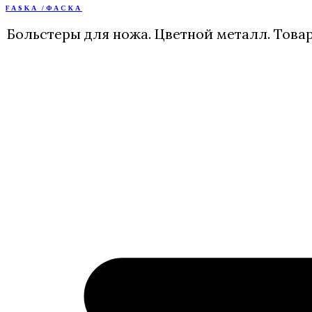
FASKA /ФАСКА
Перейти
к
Больстеры для ножа. Цветной металл. Това
содержимому