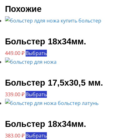
Похожие
Больстер 18х34мм.
Этот
449.00
₽
Выбрать
товар
имеет
несколько
Больстер 17,5х30,5 мм.
вариаций.
Этот
339.00
₽
Выбрать
Опции
товар
можно
имеет
выбрать
несколько
Больстер 18х34мм.
на
вариаций.
странице
Этот
383.00
₽
Выбрать
Опции