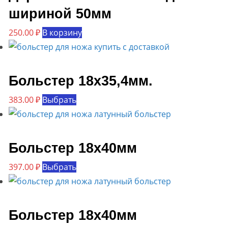
шириной 50мм
250.00
₽
В корзину
Больстер 18х35,4мм.
Этот
383.00
₽
Выбрать
товар
имеет
несколько
Больстер 18х40мм
вариаций.
Этот
397.00
₽
Выбрать
Опции
товар
можно
имеет
выбрать
несколько
Больстер 18х40мм
на
вариаций.
странице