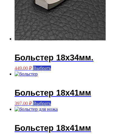
Больстер 18х34мм.
Этот
449.00
₽
Выбрать
товар
имеет
несколько
вариаций.
Больстер 18х41мм
Опции
можно
Этот
397.00
₽
Выбрать
выбрать
товар
на
имеет
странице
несколько
товара.
вариаций.
Больстер 18х41мм
Опции
можно