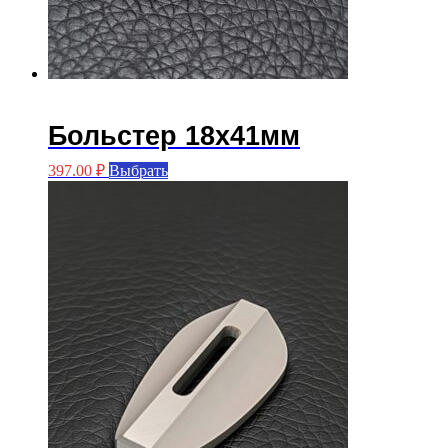
Больстер 18х41мм
Этот
397.00
₽
Выбрать
товар
имеет
несколько
вариаций.
Опции
можно
выбрать
на
странице
товара.