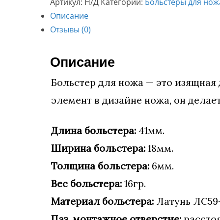
Артикул:
Н/Д
Категории:
Больстеры для нож
18х41мм
Описание
Отзывы (0)
Описание
Больстер для ножа — это изящная
элемент в дизайне ножа, он дела
Длина больстера:
41мм.
Ширина больстера:
18мм.
Толщина больстера:
6мм.
Вес больстера:
16гр.
Материал больстера:
Латунь ЛС59-
Паз, монтажное отверстие:
расстоя