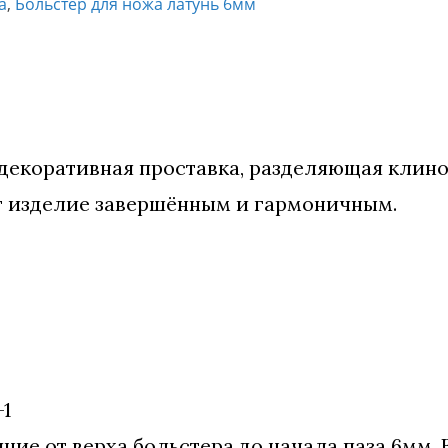
а
,
Больстер для ножа латунь 6мм
 декоративная проставка, разделяющая клино
ет изделие завершённым и гармоничным.
1
ние от верха больстера до начала паза 6мм. 