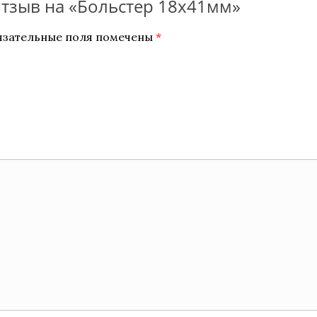
отзыв на «Больстер 18х41мм»
язательные поля помечены
*