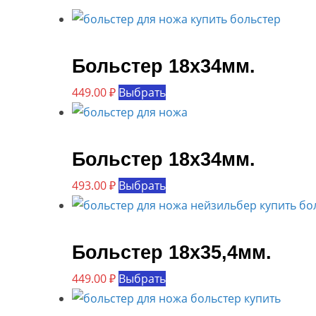
Больстер 18х34мм.
Этот
449.00
₽
Выбрать
товар
имеет
несколько
Больстер 18х34мм.
вариаций.
Этот
493.00
₽
Выбрать
Опции
товар
можно
имеет
выбрать
несколько
Больстер 18х35,4мм.
на
вариаций.
странице
Этот
449.00
₽
Выбрать
Опции
товара.
товар
можно