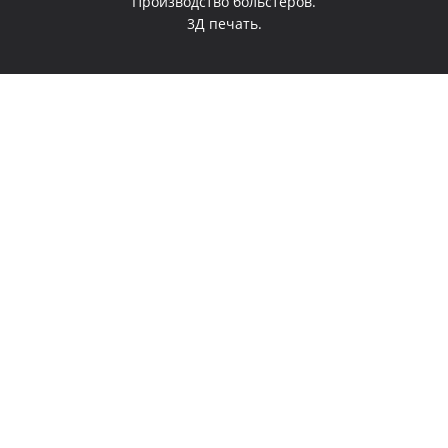
Производство больстеров.
3Д печать.
0