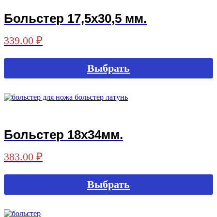
вариаций.
Опции
Больстер 17,5х30,5 мм.
можно
выбрать
на
339.00
₽
странице
товара.
Выбрать
Этот
товар
имеет
несколько
вариаций.
Опции
Больстер 18х34мм.
можно
выбрать
на
383.00
₽
странице
товара.
Выбрать
Этот
товар
имеет