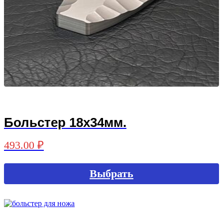
Больстер 18х34мм.
493.00
₽
Выбрать
Этот
товар
имеет
несколько