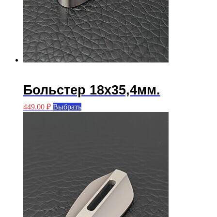
Больстер 18х35,4мм.
Этот
449.00
₽
Выбрать
товар
имеет
несколько
вариаций.
Опции
можно
выбрать
на
странице
товара.