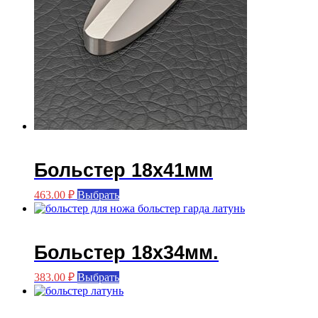
Больстер 18х41мм
Этот
463.00
₽
Выбрать
товар
имеет
несколько
вариаций.
Больстер 18х34мм.
Опции
можно
Этот
383.00
₽
Выбрать
выбрать
товар
на
имеет
странице
несколько