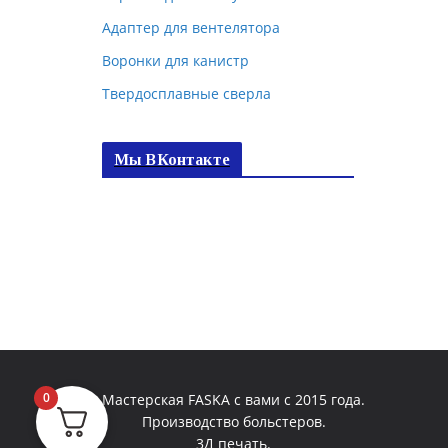
Адаптер для вентелятора
Воронки для канистр
Твердосплавные сверла
Мы ВКонтакте
0
Мастерская FASKA с вами с 2015 года.
Производство больстеров.
3Д печать.