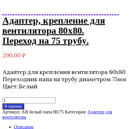
Адаптер, крепление для
вентилятора 80х80.
Переход на 75 трубу.
290.00
₽
Адаптер для крепления вентилятора 80х80
Переходник папа на трубу диаметром 75мм
Цвет: Белый
Количество
товара
В корзину
Адаптер,
Артикул:
АВ белый папа 80/75
Категория:
Адаптер для
крепление
вентелятора
для
вентилятора
Описание