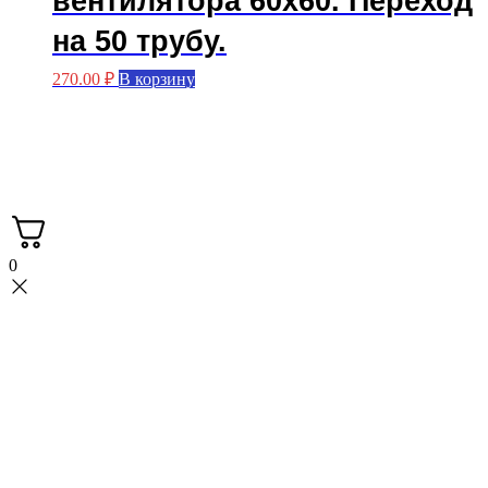
вентилятора 60х60. Переход
на 50 трубу.
270.00
₽
В корзину
Мастерская FASKA с вами с 2015 года.
Производство больстеров.
3Д печать.
0