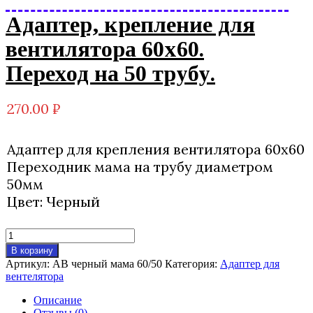
Адаптер, крепление для
вентилятора 60х60.
Переход на 50 трубу.
270.00
₽
Адаптер для крепления вентилятора 60х60
Переходник мама на трубу диаметром
50мм
Цвет: Черный
Количество
товара
В корзину
Адаптер,
Артикул:
АВ черный мама 60/50
Категория:
Адаптер для
крепление
вентелятора
для
вентилятора
Описание
60х60.
Отзывы (0)