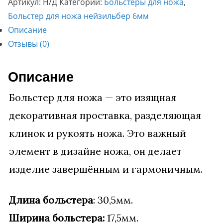
Артикул:
Н/Д
Категории:
Больстеры для ножа
,
17,5х30,5
Больстер для ножа нейзильбер 6мм
мм.
Описание
Отзывы (0)
Описание
Больстер для ножа — это изящная
декоративная проставка, разделяющая
клинок и рукоять ножа. Это важный
элемент в дизайне ножа, он делает
изделие завершённым и гармоничным.
Длина больстера
: 30,5мм.
Ширина больстера:
17,5мм.