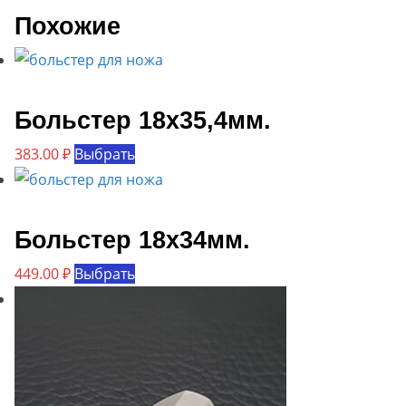
Похожие
Больстер 18х35,4мм.
Этот
383.00
₽
Выбрать
товар
имеет
несколько
Больстер 18х34мм.
вариаций.
Этот
449.00
₽
Выбрать
Опции
товар
можно
имеет
выбрать
несколько
на
вариаций.
странице
Опции