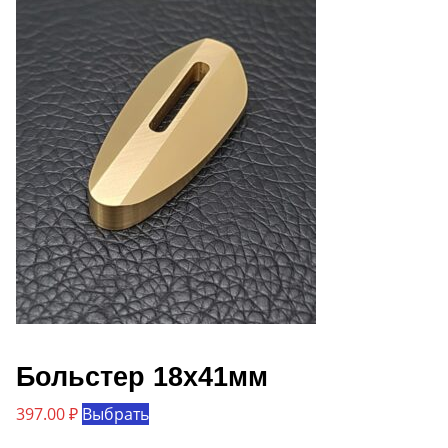
вариаций.
Опции
можно
выбрать
на
странице
товара.
Больстер 18х41мм
Этот
397.00
₽
Выбрать
товар