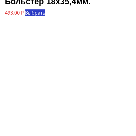
Больстер 18х35,4мм.
Этот
493.00
₽
Выбрать
товар
имеет
несколько
вариаций.
Опции
можно
выбрать
на
странице
товара.