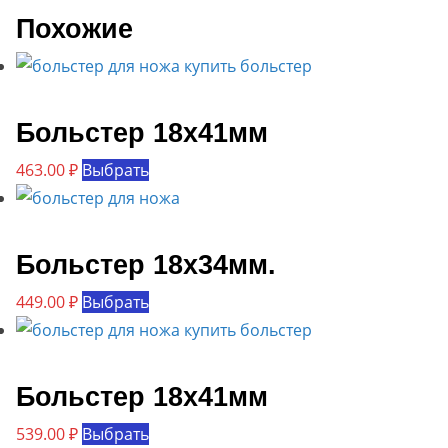
Похожие
Больстер 18х41мм
Этот
463.00
₽
Выбрать
товар
имеет
несколько
Больстер 18х34мм.
вариаций.
Этот
449.00
₽
Выбрать
Опции
товар
можно
имеет
выбрать
несколько
Больстер 18х41мм
на
вариаций.
странице
Этот
539.00
₽
Выбрать
Опции