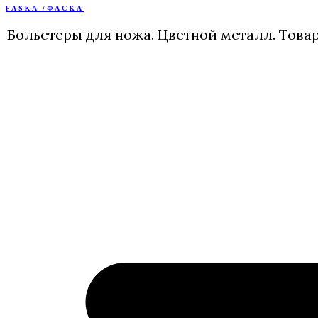
FASKA /ФАСКА
Перейти
к
Больстеры для ножа. Цветной металл. Това
содержимому