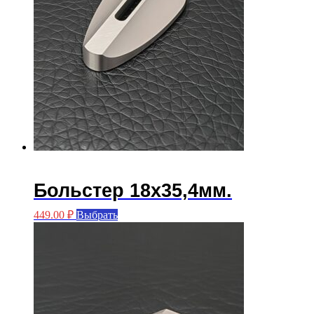
Больстер 18х35,4мм.
Этот
449.00
₽
Выбрать
товар
имеет
несколько
вариаций.
Опции
можно
выбрать
на