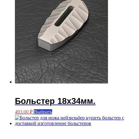
странице
товара.
Больстер 18х34мм.
Этот
493.00
₽
Выбрать
товар
имеет
несколько
вариаций.
Опции