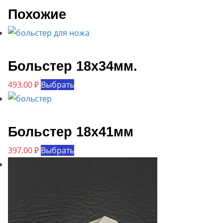
Похожие
Больстер 18х34мм.
Этот
493.00
₽
Выбрать
товар
имеет
несколько
Больстер 18х41мм
вариаций.
Этот
397.00
₽
Выбрать
Опции
товар
можно
имеет
выбрать
несколько
на
вариаций.
странице
Опции