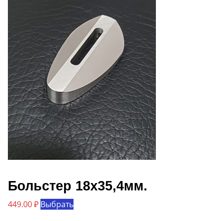
вариаций.
Опции
можно
выбрать
на
странице
товара.
Больстер 18х35,4мм.
Этот
449.00
₽
Выбрать
товар