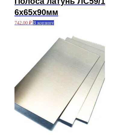
Полоса латунь ЛС59/1
6х65х90мм
742.00
₽
В корзину