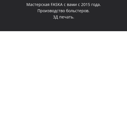
Мастерская FASKA с вами с 2015 года.
Производство больстеров.
3Д печать.
0