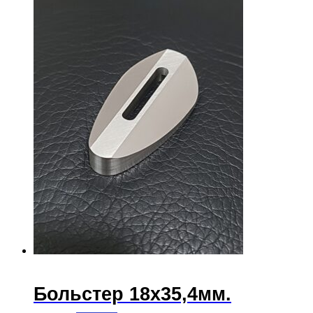
несколько
товара.
вариаций.
Опции
можно
выбрать
на
странице
товара.
Больстер 18х35,4мм.