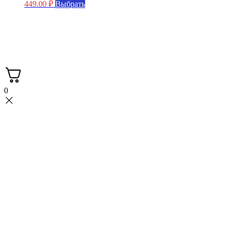
Этот
449.00
₽
Выбрать
товар
имеет
несколько
Мастерская FASKA с вами с 2015 года.
вариаций.
Производство больстеров.
Опции
3Д печать.
можно
выбрать
на
странице
0
товара.