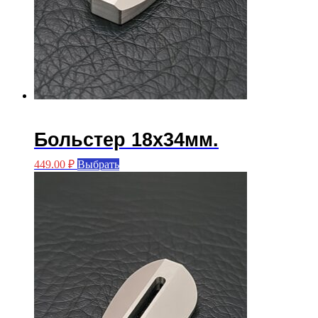
Больстер 18х34мм.
Этот
449.00
₽
Выбрать
товар
имеет
несколько
вариаций.
Опции
можно
выбрать
на
странице
товара.