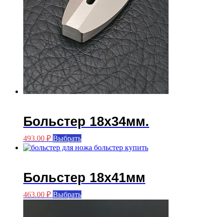
Больстер 18х34мм.
Этот
493.00
₽
Выбрать
товар
имеет
несколько
вариаций.
Больстер 18х41мм
Опции
можно
Этот
463.00
₽
Выбрать
выбрать
товар
на
имеет
странице