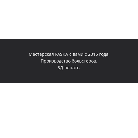
Мастерская FASKA с вами с 2015 года.
Производство больстеров.
3Д печать.
0